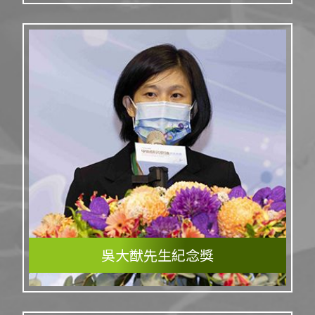
吳大猷先生紀念獎