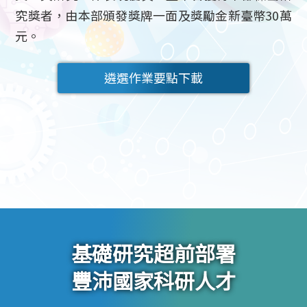
究獎者，由本部頒發獎牌一面及獎勵金新臺幣30萬
元。
遴選作業要點下載
基礎研究超前部署
豐沛國家科研人才