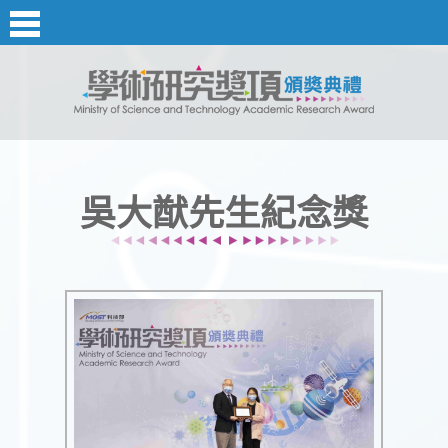
吳大猷先生紀念獎