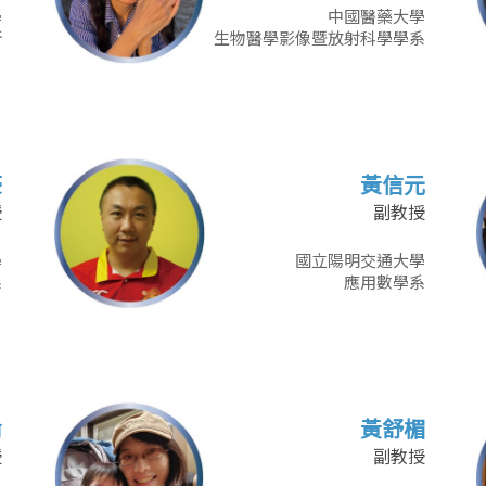
學
中國醫藥大學
所
生物醫學影像暨放射科學學系
豪
黃信元
授
副教授
學
國立陽明交通大學
系
應用數學系
倫
黃舒楣
授
副教授