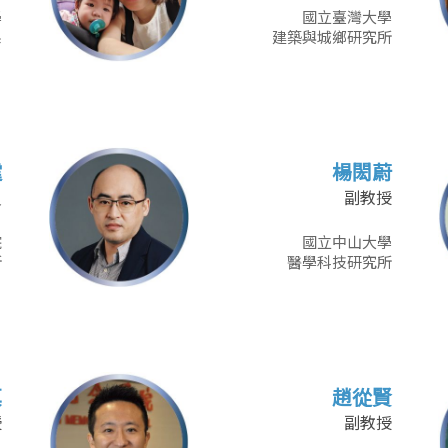
學
國立臺灣大學
系
建築與城鄉研究所
霆
楊閎蔚
員
副教授
院
國立中山大學
所
醫學科技研究所
真
趙從賢
授
副教授