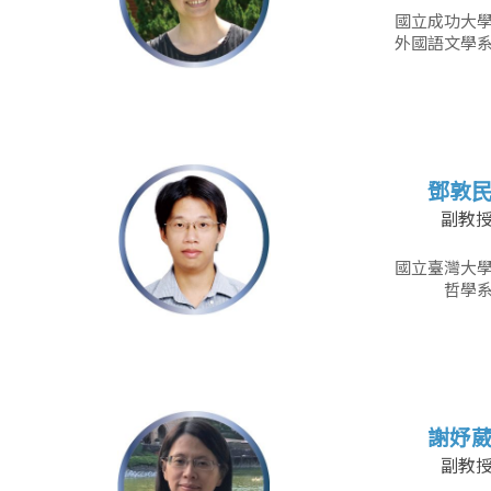
國立成功大
外國語文學
鄧敦
副教
國立臺灣大
哲學
謝妤
副教