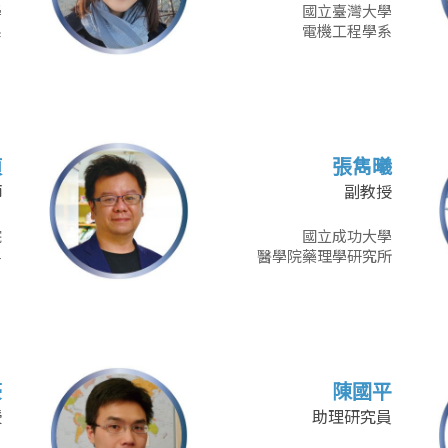
學
國立臺灣大學
系
電機工程學系
禎
張雋曦
師
副教授
院
國立成功大學
科
醫學院藥理學研究所
豪
陳國平
授
助理研究員