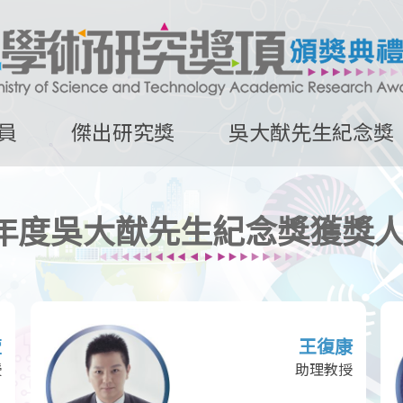
員
傑出研究獎
吳大猷先生紀念獎
0年度吳大猷先生紀念獎獲獎
萱
王復康
授
助理教授