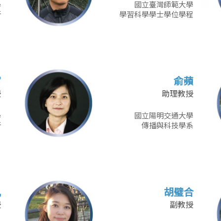
學
國立臺灣師範大學
所
學習科學學士學位學程
富
俞蘋
授
助理教授
學
國立陽明交通大學
所
傳播與科技學系
帆
胡璧合
授
副教授