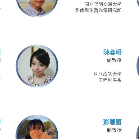
學
國立陽明交通大學
所
影像與生醫光電研究所
慶
陳蓉珊
師
副教授
學
國立成功大學
部
工程科學系
卿
彭馨蕾
授
副教授