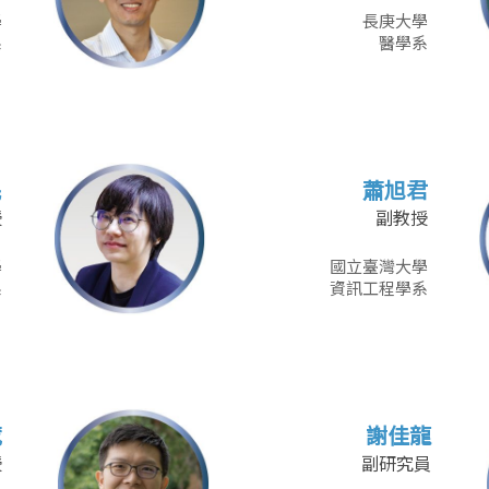
學
長庚大學
系
醫學系
民
蕭旭君
授
副教授
學
國立臺灣大學
系
資訊工程學系
葳
謝佳龍
授
副研究員