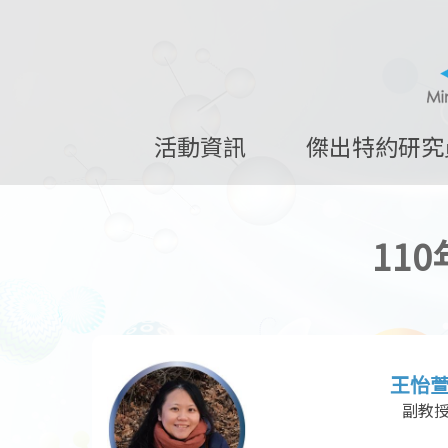
活動資訊
傑出特約研究
11
王怡
副教