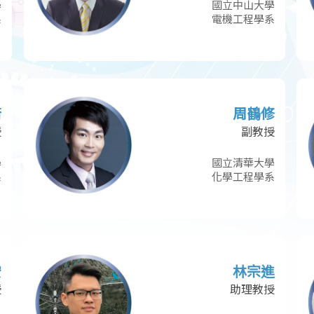
學
國立中山大學
系
電機工程學系
衞
周鶴修
授
副教授
學
國立清華大學
系
化學工程學系
宏
林宗進
授
助理教授