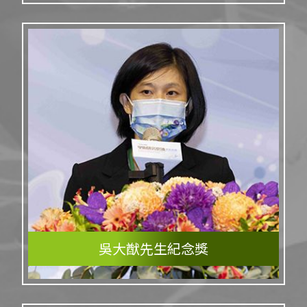
吳大猷先生紀念獎